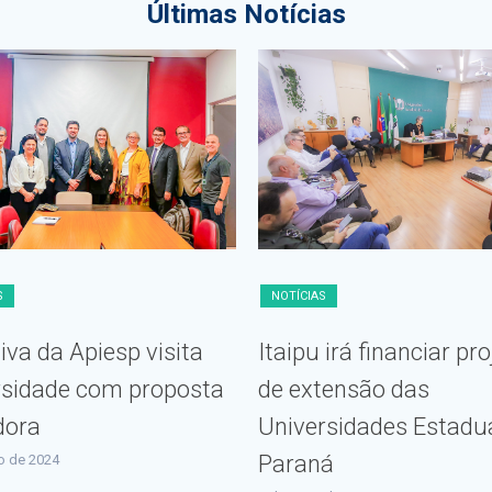
Últimas Notícias
S
NOTÍCIAS
va da Apiesp visita
Itaipu irá financiar pr
rsidade com proposta
de extensão das
dora
Universidades Estadu
Paraná
o de 2024