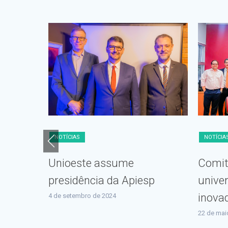
NOTÍCIA
NOTÍCIAS
Comiti
s na
Unioeste assume
unive
sta de
presidência da Apiesp
inova
rreira
4 de setembro de 2024
22 de mai