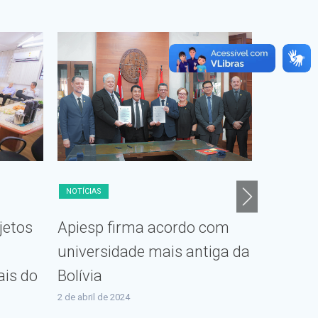
NOTÍCIAS
NOTÍCIAS
ojetos
Apiesp firma acordo com
Apiesp
universidade mais antiga da
Cooper
ais do
Bolívia
Ministé
Paraná
2 de abril de 2024