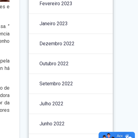
Fevereiro 2023
des e
Janeiro 2023
sa. ”
ência
Tenho
Dezembro 2022
 pela
Outubro 2022
on há
Setembro 2022
to de
adora
or da
Julho 2022
tores
Junho 2022