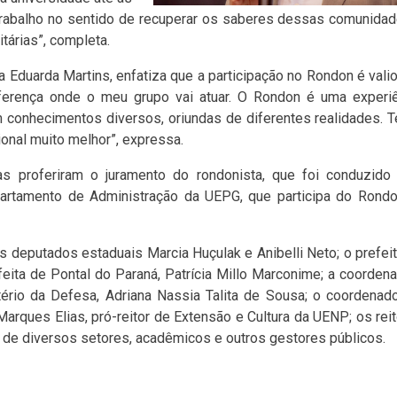
abalho no sentido de recuperar os saberes dessas comunida
tárias”, completa.
 Eduarda Martins, enfatiza que a participação no Rondon é valio
diferença onde o meu grupo vai atuar. O Rondon é uma experi
m conhecimentos diversos, oriundas de diferentes realidades. 
ional muito melhor”, expressa.
as proferiram o juramento do rondonista, que foi conduzido
epartamento de Administração da UEPG, que participa do Rond
 deputados estaduais Marcia Huçulak e Anibelli Neto; o prefei
feita de Pontal do Paraná, Patrícia Millo Marconime; a coorden
ério da Defesa, Adriana Nassia Talita de Sousa; o coordenad
rques Elias, pró-reitor de Extensão e Cultura da UENP; os rei
 de diversos setores, acadêmicos e outros gestores públicos.