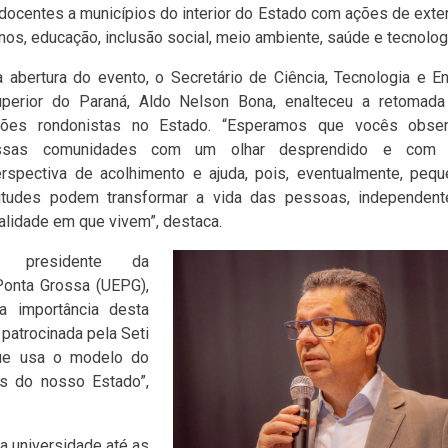
docentes a municípios do interior do Estado com ações de ext
anos, educação, inclusão social, meio ambiente, saúde e tecnolog
 abertura do evento, o Secretário de Ciência, Tecnologia e E
uperior do Paraná, Aldo Nelson Bona, enalteceu a retomada
ções rondonistas no Estado. “Esperamos que vocês obse
ssas comunidades com um olhar desprendido e com
rspectiva de acolhimento e ajuda, pois, eventualmente, peq
titudes podem transformar a vida das pessoas, independent
alidade em que vivem”, destaca.
 presidente da
Ponta Grossa (UEPG),
a importância desta
patrocinada pela Seti
que usa o modelo do
s do nosso Estado”,
a universidade até as