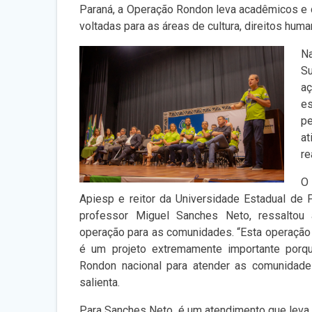
Paraná, a Operação Rondon leva acadêmicos e 
voltadas para as áreas de cultura, direitos hum
Na
S
a
e
pe
a
re
O
Apiesp e reitor da Universidade Estadual de 
professor Miguel Sanches Neto, ressaltou 
operação para as comunidades. “Esta operação 
é um projeto extremamente importante por
Rondon nacional para atender as comunidade
salienta.
Para Sanches Neto, é um atendimento que leva 