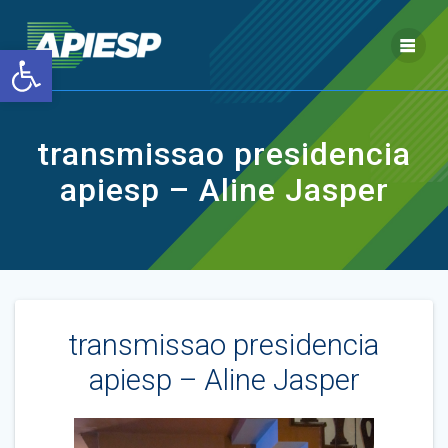
Skip
to
Open toolbar
content
transmissao presidencia
apiesp – Aline Jasper
transmissao presidencia
apiesp – Aline Jasper