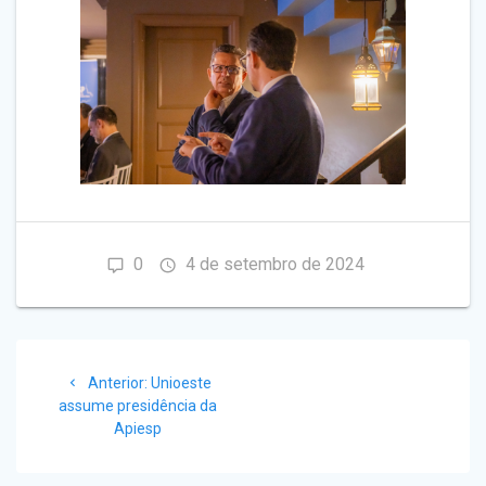
0
4 de setembro de 2024
Navegação
Post
Anterior:
Unioeste
de
anterior:
assume presidência da
Apiesp
Post