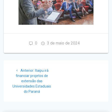
0
3 de maio de 2024
Navegação
Post
Anterior:
Itaipu irá
de
anterior:
financiar projetos de
extensão das
Post
Universidades Estaduais
do Paraná