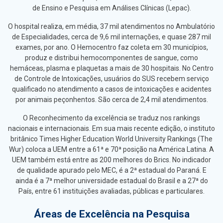
de Ensino e Pesquisa em Análises Clínicas (Lepac).
O hospital realiza, em média, 37 mil atendimentos no Ambulatório
de Especialidades, cerca de 9,6 mil internações, e quase 287 mil
exames, por ano. O Hemocentro faz coleta em 30 municípios,
produz e distribui hemocomponentes de sangue, como
hemáceas, plasma e plaquetas a mais de 30 hospitais. No Centro
de Controle de Intoxicações, usuários do SUS recebem serviço
qualificado no atendimento a casos de intoxicações e acidentes
por animais peçonhentos. São cerca de 2,4 mil atendimentos.
O Reconhecimento da excelência se traduz nos rankings
nacionais e internacionais. Em sua mais recente edição, o instituto
britânico Times Higher Education World University Rankings (The
Wur) coloca a UEM entre a 61ª e 70ª posição na América Latina. A
UEM também está entre as 200 melhores do Brics. No indicador
de qualidade apurado pelo MEC, é a 2ª estadual do Paraná. E
ainda é a 7ª melhor universidade estadual do Brasil e a 27ª do
País, entre 61 instituições avaliadas, públicas e particulares.
Áreas de Excelência na Pesquisa