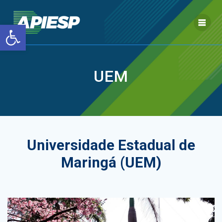
Skip
to
Open toolbar
content
UEM
Universidade Estadual de
Maringá (UEM)